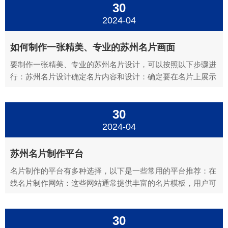
30
公司的专业素养和品质。合适的字体、配色、布局和图案等元
素都能够体现...
2024-04
如何制作一张精美、专业的苏州名片画面
要制作一张精美、专业的苏州名片设计，可以按照以下步骤进
行：苏州名片设计确定名片内容和设计：确定要在名片上展示
的信息，如姓名、职位、公司名称、联系方式（电话、电子邮
件、地址等）。选择一个适合你的职业或公司品牌形象的设计
30
风格。可以考虑使用公司或品牌的颜色方案，并确保设计简洁
明了，易于...
2024-04
苏州名片制作平台
名片制作的平台有多种选择，以下是一些常用的平台推荐：在
线名片制作网站：这些网站通常提供丰富的名片模板，用户可
以根据自身需求选择合适的模板，并在线编辑个人信息、公司
标志、联系方式等。常见的在线名片制作网站有：Canva、
30
Vistaprint、FreeLogoServices等。这些...