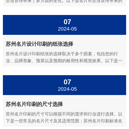
企业宣传带来了多方面的变化。以下是名片对企业宣传带来的
主要变化：江苏名片设计印刷增强品牌识别度：江苏名片上通
常印有企业的标志、名称、联系方式等基本信息，这些信息有
07
助于增强企业的品牌识别度。当客户或合作伙伴收到名片时，
他们可以通...
2024-05
苏州名片设计印刷的纸张选择
苏州名片设计印刷纸张的选择取决于多个因素，包括您的行
业、品牌形象、预算以及预期的耐用性和视觉效果。以下是一
些常见的名片纸张类型和选择时的考虑因素：苏州名片设计印
刷铜版纸：铜版纸是最常见的名片纸张类型，适用于大多数行
07
业。它提供了良好的打印质量和色彩鲜艳度，同时价格相对亲
民。铜版纸有...
2024-05
苏州名片印刷的尺寸选择
苏州名片印刷的尺寸可以根据不同的需求和行业进行选择。以
下是一些常见的名片尺寸及其适用范围：苏州名片印刷标准名
片尺寸：中式标准尺寸：90mm×54mm美式标准尺寸：