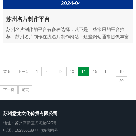
2024-04
苏州名片制作平台
苏州名片制作的平台有多种选择，以下是一些常用的平台推
荐：苏州名片制作在线名片制作网站：这些网站通常提供丰富
的名片模板，用户可以根据自身需求选择合适的模板，并在线
编辑个人信息、公司标志、联系方式等。常见的在线名片制作
网站有：Canva、Vistaprint、FreeLogoServ...
首页
上一页
1
2
12
13
14
15
16
19
...
...
20
下一页
尾页
苏州意尤文化传播有限公司
地址：苏州高新区滨河路625号
电话：15295618977（微信同号）