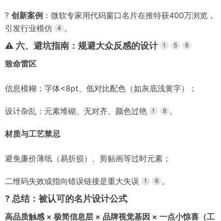
?
创新案例
：微软专家用代码窗口名片在推特获400万浏览，
引发行业模仿
。
4
⚠️
六、避坑指南：规避大众反感的设计
1
5
8
致命雷区
信息模糊：字体<8pt、低对比配色（如灰底浅黄字）；
设计杂乱：元素堆砌、无对齐、颜色过艳
。
1
8
材质与工艺禁忌
避免廉价薄纸（易折损）、剪贴画等过时元素；
二维码失效或指向错误链接是重大失误
。
1
6
?
总结：被认可的名片设计公式
高品质触感 × 极简信息层 × 品牌视觉基因 × 一点小惊喜（工