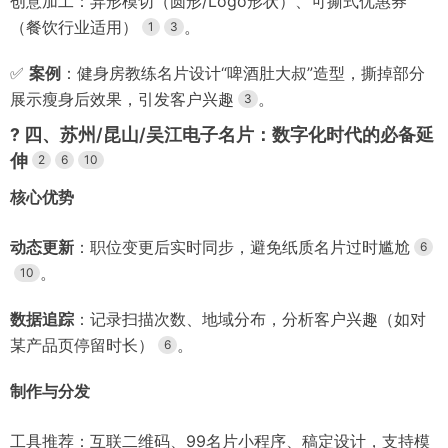
创意加工：异形模切（圆形/Logo形状）、可撕式优惠券
（餐饮行业适用）
。
1
3
✅
案例
：健身房教练名片设计“啤酒肚大叔”造型，撕掉部分
展示瘦身后效果，引发客户兴趣
。
3
?
四、苏州/昆山/吴江电子名片：数字化时代的必备延
伸
2
6
10
核心优势
动态更新
：职位变更后实时同步，避免纸质名片过时尴尬
6
。
10
数据追踪
：记录扫描次数、地域分布，分析客户兴趣（如对
某产品页停留时长）
。
6
制作与分发
工具推荐：互联二维码、99名片小程序、稿定设计，支持模