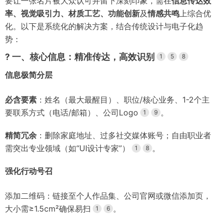
要让一张名片被大众认可并留下深刻印象，需在
信息传达效
率、视觉吸引力、材质工艺、功能创新
及
情感共鸣
上综合优
化。以下是系统化的解决方案，结合传统设计与电子化趋
势：
?
一、核心信息：精准传达，高效识别
1
5
8
信息极简分层
必含要素
：姓名（最大最醒目）、职位/核心业务、1-2个主
要联系方式（电话/邮箱）、公司Logo
。
1
9
精简冗余
：删除家庭地址、过多社交媒体账号；自由职业者
需突出专业领域（如“UI设计专家”）
。
1
8
强化行动号召
添加二维码：链接至个人作品集、公司官网或微信添加页，
大小需≥1.5cm²确保易扫
。
1
6