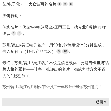
艺/电子化） = 大众认可的名片
1
3
6
关键行动
：
传统名片：优先特种纸+烫金/压凹工艺，找专业印刷商打样
确认
；
1
5
苏州/昆山/吴江电子名片：用99名片/稿定设计3分钟生成，
嵌入多触点（邮件/产品包装）
。
6
10
最终，苏州/昆山/吴江名片不仅是信息载体，更是
专业度与品
牌人格的延伸
——让每一张递出的名片，都成为对方舍不得
丢的“社交货币”。
苏州/昆山/吴江名片制作/设计找二十年设计经验的苏州意尤！
返回 »