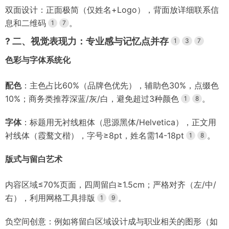
双面设计：正面极简（仅姓名+Logo），背面放详细联系信
息和二维码
。
1
7
?
二、视觉表现力：专业感与记忆点并存
1
3
7
色彩与字体系统化
配色
：主色占比60%（品牌色优先），辅助色30%，点缀色
10%；商务类推荐深蓝/灰/白，避免超过3种颜色
。
1
8
字体
：标题用无衬线粗体（思源黑体/Helvetica），正文用
衬线体（霞鹜文楷），字号≥8pt，姓名需14-18pt
。
1
8
版式与留白艺术
内容区域≤70%页面，四周留白≥1.5cm；严格对齐（左/中/
右），利用网格工具排版
。
1
9
负空间创意：例如将留白区域设计成与职业相关的图形（如