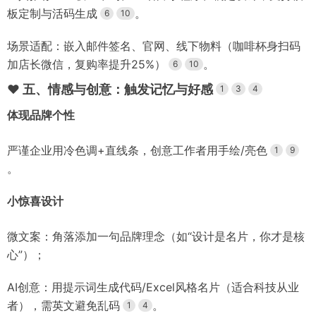
板定制与活码生成
。
6
10
场景适配：嵌入邮件签名、官网、线下物料（咖啡杯身扫码
加店长微信，复购率提升25%）
。
6
10
❤️
五、情感与创意：触发记忆与好感
1
3
4
体现品牌个性
严谨企业用冷色调+直线条，创意工作者用手绘/亮色
1
9
。
小惊喜设计
微文案：角落添加一句品牌理念（如“设计是名片，你才是核
心”）；
AI创意：用提示词生成代码/Excel风格名片（适合科技从业
者），需英文避免乱码
。
1
4