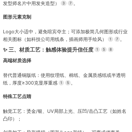
发型师名片中用发夹造型）
。
3
7
图形元素克制
Logo大小适中，避免喧宾夺主；可添加极简几何图形或行业
相关图标（如科技公司用线条，插画师用手绘风）
。
1
7
✨
三、材质工艺：触感体验提升信任度
1
5
8
高端材质选择
替代普通铜版纸：使用纹理纸、棉纸、金属质感纸或半透明
纸，厚度≥300克显厚重感
。
1
5
特殊工艺点睛
触觉工艺：烫金/银、UV局部上光、压凹/击凸工艺（如姓名
凸印）；