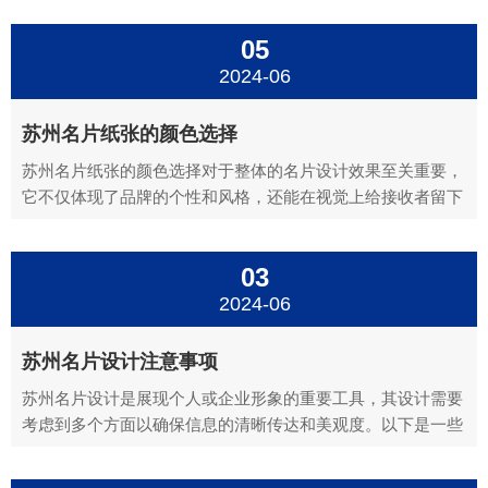
裁切，圆角弧度固定，通常无特殊要求，名片边缘为直角。圆
05
角可以使名片更加美观。应用：适用于希望苏州名片外观更加
柔和、独特...
2024-06
苏州名片纸张的颜色选择
苏州名片纸张的颜色选择对于整体的名片设计效果至关重要，
它不仅体现了品牌的个性和风格，还能在视觉上给接收者留下
深刻印象。以下是名片纸张颜色选择时需要考虑的几个因素：
苏州名片品牌形象：纸张颜色应与品牌形象保持一致。例如，
03
如果品牌标志或主色调是蓝色，那么选择蓝色系的纸张可以增
强品牌识别...
2024-06
苏州名片设计注意事项
苏州名片设计是展现个人或企业形象的重要工具，其设计需要
考虑到多个方面以确保信息的清晰传达和美观度。以下是一些
名片设计的注意事项：苏州名片设计尺寸与材质：选择标准的
名片尺寸，如85.6mm x 53.98mm（国际标准），以便在名片