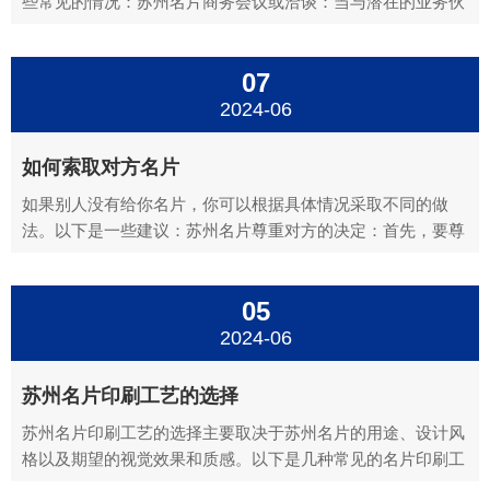
些常见的情况：苏州名片商务会议或洽谈：当与潜在的业务伙
伴、客户或供应商会面时，名片是介绍自己身份和联系方式的
重要工具。通过交换名片，双方可以方便地获取彼此的信息，
07
以便后续联系和合作。苏州名片社交活动：在参加各种社交场
合，如聚会...
2024-06
如何索取对方名片
如果别人没有给你名片，你可以根据具体情况采取不同的做
法。以下是一些建议：苏州名片尊重对方的决定：首先，要尊
重对方没有给你名片的选择。可能对方有自己的考虑，比如隐
私保护、职业习惯或者当天忘记携带名片等。不要因此而感到
05
尴尬或不满。苏州名片主动询问：如果你觉得与对方建立了良
好的联系，并...
2024-06
苏州名片印刷工艺的选择
苏州名片印刷工艺的选择主要取决于苏州名片的用途、设计风
格以及期望的视觉效果和质感。以下是几种常见的名片印刷工
艺及其特点，供您参考：苏州名片印刷圆角：特点：由圆角机