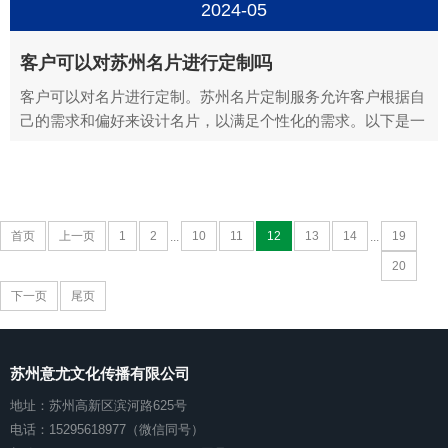
质，但通常都可...
2024-05
客户可以对苏州名片进行定制吗
客户可以对名片进行定制。苏州名片定制服务允许客户根据自
己的需求和偏好来设计名片，以满足个性化的需求。以下是一
些关于名片定制的主要方面：苏州名片定制设计定制：客户可
以根据自己的品牌形象、职业特性或个人喜好来设计名片的样
式。名片设计可以包括颜色、字体、图案、标志等元素，以及
独特的排版...
首页
上一页
1
2
10
11
12
13
14
19
...
...
20
下一页
尾页
苏州意尤文化传播有限公司
地址：苏州高新区滨河路625号
电话：15295618977（微信同号）