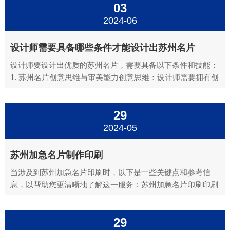
03
夹或名片册中妥善存放。考虑使用高质量的纸张和印刷工...
2024-06
设计师需要具备哪些条件才能设计出苏州名片
设计师要设计出优质的苏州名片，需要具备以下条件和技能：
1. 苏州名片创意思维与审美能力创意思维：设计师需要拥有创
造力和想象力，能够为名片设计提供独特、新颖的构思。审美
能力：良好的审美观是设计师的基础素质，需要能够识别美学
29
上优秀作品的能力，以便在名片设计中体现出美感。2. 苏州名
片...
2024-05
苏州加急名片制作印刷
当涉及到苏州加急名片印刷时，以下是一些关键点和参考信
息，以帮助您更清晰地了解这一服务：苏州加急名片印刷印刷
方式：名片印刷主要有三种方式，即激光打印、胶印和丝网印
刷。其中，激光打印和胶印在名片印刷中广泛使用，而丝网印
29
刷则相对较少。这些不同的印刷方式适用于不同的需求和材