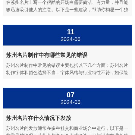
在苏州名片上写一个很酷的开场白需要简洁、有力量，并且能
够迅速吸引他人的注意。以下是一些建议，帮助你构思一个独
特的开场白：苏州名片简短而有力：“创新，从不止步。”“颠
覆，只为更好的你。”苏州名片展示个性：“独特如我，与众不
11
同。”“不走寻常路，只为非凡的你。”苏州名片激发好奇
心：“打...
2024-06
苏州名片制作中有哪些常见的错误
苏州名片制作中常见的错误主要包括以下几个方面：苏州名片
制作字体和颜色选择不当：字体风格与行业特性不符，如保险
行业选择了过于创意的字体，而设计行业则选择了正统、稳重
的字体。使用了过多的字体，导致名片显得凌乱，影响阅读体
07
验。字体大小不合适，过小导致阅读困难，过大则显得不专
业。颜色选择...
2024-06
苏州名片在什么情况下发放
苏州名片的发放通常在多种社交和商业场合中进行，以下是一