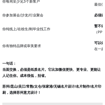
你每周至少见3个新客户
最佳位
你参加展会/沙龙/行业聚会
必须做
暂不做
你纯线上/在校生/刚毕业找工作
（PPT
可以做
你有独特品牌或审美要求
在一起
一句话：
当面交换，必须是纸质名片。它比加微信更快、更专业、更能让
人记住你。成本很低，别省。
苏州/昆山/吴江/常熟/太仓/张家港/无锡名片设计/名片制作/名片印
刷，选择苏州意尤设计！