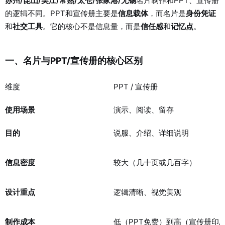
苏州/昆山/吴江/常熟/太仓/张家港/无锡
名片制作和PPT、宣传册
的逻辑不同。PPT和宣传册主要是
信息载体
，而名片是
身份凭证
和
社交工具
。它的核心不是信息量，而是
信任感
和
记忆点
。
一、名片与PPT/宣传册的核心区别
维度
PPT / 宣传册
使用场景
演示、阅读、留存
目的
说服、介绍、详细说明
信息密度
较大（几十页或几百字）
设计重点
逻辑清晰、视觉美观
制作成本
低（PPT免费）到高（宣传册印