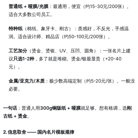
普通纸 + 哑膜/光膜
：最通用，便宜（约15-30元/200张）。
适合大多数公司员工。
特种纸
（棉纸、象牙卡、刚古）：质感好，不反光，手感温
润。适合设计师、精品店（约50-100元/200张）。
工艺加分
（烫金、烫银、UV、压凹、圆角）：一张名片上建
议
只选1-2种
，多了就是堆砌。烫金/银最显贵（+20-40
元）。
金属/亚克力/木质
：极少数高端定制（约5-20元/张）。一般没
必要。
一句话
：普通人用
300g铜版纸 + 哑膜
就足够。想有格调，选
刚
古纸 + 烫金
。
2. 信息取舍 —— 国内名片模板规律