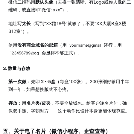
微信二维码用
默认头像
（去换一张清晰、有Logo或你人像的二
维码，或直接印“微信: xxx”）。
地址写
太长
（写到“XX路18号”就够了，不要“XX大厦B座3楼
312室”）。
使用
没有商业域名的邮箱
（用
还行，用
yourname@gmail
会显得不够正式）。
123456789@qq
3. 数量与存放
第一次做
：先印
2～5盒
（每盒100张）。200张刚好够用半年
到一年，如果想换版式不心疼。
存放
：用
名片夹/皮夹
，不要全放钱包。给客户递名片时，确
保双手递、字朝对方——这个动作比设计本身更能体现尊重。
五、关于电子名片（微信小程序、企查查等）